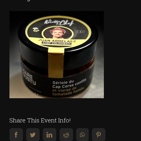
Share This Event Info!
facebook
twitter
linkedin
reddit
whatsapp
pinterest