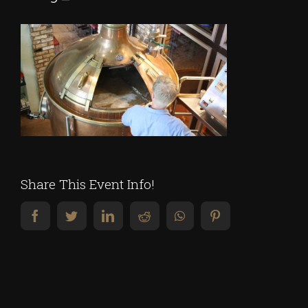
Share This Event Info!
facebook
twitter
linkedin
reddit
whatsapp
pinterest