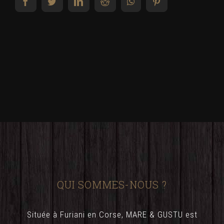
facebook
twitter
linkedin
reddit
whatsapp
pinterest
QUI SOMMES-NOUS ?
Située à Furiani en Corse, MARE & GUSTU est