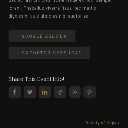
Sed ac nisi ultricies, scelerisque ex non, semper
lorem. Phasellus viverra risus nec mattis
dignissim quis ultricies nisl auctor ac.
+ GOOGLE AGENDA
+ EXPORTER VERS ICAL
Share This Event Info!
facebook
twitter
linkedin
reddit
whatsapp
pinterest
Navigation
Variety of Hops