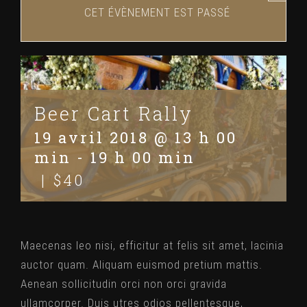
CET ÉVÈNEMENT EST PASSÉ
Beer Cart Rally
19 avril 2018 @ 13 h 00
min
-
19 h 00 min
|
$40
Maecenas leo nisi, efficitur at felis sit amet, lacinia
auctor quam. Aliquam euismod pretium mattis.
Aenean sollicitudin orci non orci gravida
ullamcorper. Duis utres odios pellentesque,