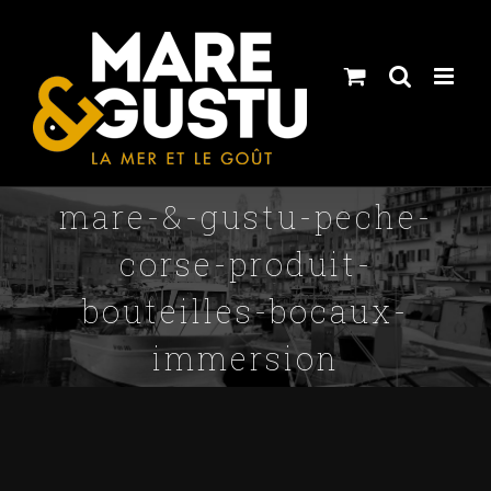
Skip
to
content
mare-&-gustu-peche-
corse-produit-
bouteilles-bocaux-
immersion