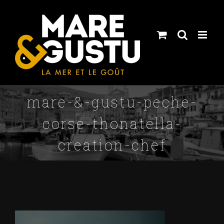
Skip
to
content
mare-&-gustu-peche-
corse-thonatella-
creation-chef