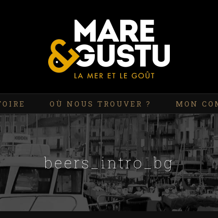
TOIRE
OÙ NOUS TROUVER ?
MON CO
beers_intro_bg