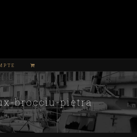
MPTE
ux-brocciu-pietra