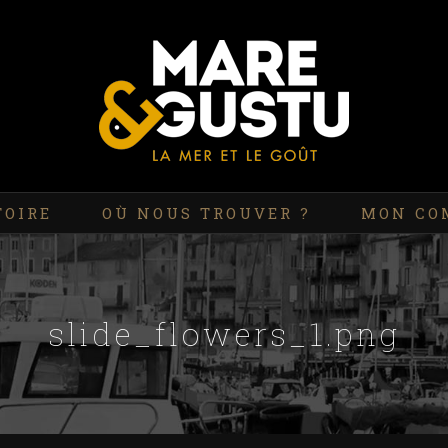
TOIRE
OÙ NOUS TROUVER ?
MON CO
slide_flowers_1.png